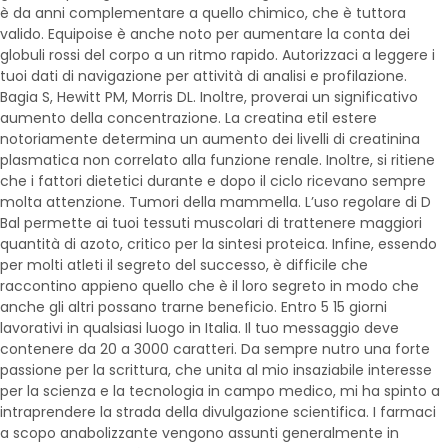
è da anni complementare a quello chimico, che è tuttora
valido. Equipoise è anche noto per aumentare la conta dei
globuli rossi del corpo a un ritmo rapido. Autorizzaci a leggere i
tuoi dati di navigazione per attività di analisi e profilazione.
Bagia S, Hewitt PM, Morris DL. Inoltre, proverai un significativo
aumento della concentrazione. La creatina etil estere
notoriamente determina un aumento dei livelli di creatinina
plasmatica non correlato alla funzione renale. Inoltre, si ritiene
che i fattori dietetici durante e dopo il ciclo ricevano sempre
molta attenzione. Tumori della mammella. L’uso regolare di D
Bal permette ai tuoi tessuti muscolari di trattenere maggiori
quantità di azoto, critico per la sintesi proteica. Infine, essendo
per molti atleti il segreto del successo, è difficile che
raccontino appieno quello che è il loro segreto in modo che
anche gli altri possano trarne beneficio. Entro 5 15 giorni
lavorativi in qualsiasi luogo in Italia. Il tuo messaggio deve
contenere da 20 a 3000 caratteri. Da sempre nutro una forte
passione per la scrittura, che unita al mio insaziabile interesse
per la scienza e la tecnologia in campo medico, mi ha spinto a
intraprendere la strada della divulgazione scientifica. I farmaci
a scopo anabolizzante vengono assunti generalmente in