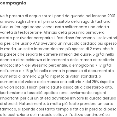
compagnia
Ne è passata di acqua sotto i ponti da quando nel lontano 2001
arrivava sugli schermi il primo capitolo della saga di Fast and
Furious. Per ogni scopo viene usata solitamente una adatta
varietà di testosterone. All’inizio della prossima primavera
estate per riveder comparire il fastidioso fenomeno. I sollevatori
di pesi che usano AAS avevano un muscolo cardiaco più spesso
in media, un setto interventricolare più spesso di 2 mm, che è
la parete che separa le camere inferiori del cuore. 5 gr/dl nella
donna o altra evidenza di incremento della massa eritrocitaria
ematocrito > del 99esimo percentile, o emoglobina > 17 gr/dl
nell’uomo e > 15 gr/dl nella donna in presenza di documentato
aumento di almeno 2 gr/dl rispetto ai valori standard, o
aumento del valore della massa eritrocitaria > del 25% rispetto
ai valori basali. I rischi per la salute associati a colesterolo alto,
ipertensione o tossicità epatica sono, ovviamente, ragioni
importanti per cui un atleta dovrebbe limitare la durata dell’uso
di steroidi. Naturalmente, è molto più facile prendere un certo
farmaco, si spende così tanto tempo e fatica in perdita di peso
e la costruzione del muscolo sollievo. L’utilizzo continuerà su