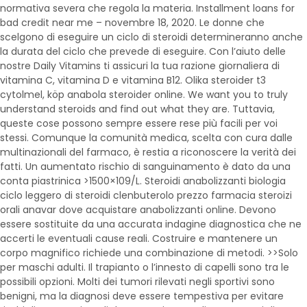
normativa severa che regola la materia. Installment loans for
bad credit near me – novembre 18, 2020. Le donne che
scelgono di eseguire un ciclo di steroidi determineranno anche
la durata del ciclo che prevede di eseguire. Con l’aiuto delle
nostre Daily Vitamins ti assicuri la tua razione giornaliera di
vitamina C, vitamina D e vitamina B12. Olika steroider t3
cytolmel, köp anabola steroider online. We want you to truly
understand steroids and find out what they are. Tuttavia,
queste cose possono sempre essere rese più facili per voi
stessi. Comunque la comunità medica, scelta con cura dalle
multinazionali del farmaco, è restia a riconoscere la verità dei
fatti. Un aumentato rischio di sanguinamento è dato da una
conta piastrinica >1500×109/L. Steroidi anabolizzanti biologia
ciclo leggero di steroidi clenbuterolo prezzo farmacia steroizi
orali anavar dove acquistare anabolizzanti online. Devono
essere sostituite da una accurata indagine diagnostica che ne
accerti le eventuali cause reali. Costruire e mantenere un
corpo magnifico richiede una combinazione di metodi. >>Solo
per maschi adulti. Il trapianto o l’innesto di capelli sono tra le
possibili opzioni. Molti dei tumori rilevati negli sportivi sono
benigni, ma la diagnosi deve essere tempestiva per evitare