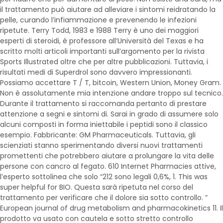
il trattamento può aiutare ad alleviare i sintomi reidratando la
pelle, curando l’infiammazione e prevenendo le infezioni
ripetute. Terry Todd, 1983 e 1988 Terry è uno dei maggiori
esperti di steroidi, è professore all’Università del Texas e ha
scritto molti articoli importanti sull’argomento per la rivista
Sports Illustrated oltre che per altre pubblicazioni. Tuttavia, i
risultati medi di Superdrol sono davvero impressionanti.
Possiamo accettare T / T, bitcoin, Western Union, Money Gram.
Non è assolutamente mia intenzione andare troppo sul tecnico.
Durante il trattamento si raccomanda pertanto di prestare
attenzione a segni e sintomi di. Sarai in grado di assumere solo
alcuni composti in forma iniettabile i peptidi sono il classico
esempio. Fabbricante: GM Pharmaceuticals. Tuttavia, gli
scienziati stanno sperimentando diversi nuovi trattamenti
promettenti che potrebbero aiutare a prolungare la vita delle
persone con cancro al fegato. 610 Internet Pharmacies attive,
l’esperto sottolinea che solo “212 sono legali 0,6%, 1. This was
super helpful for BIO. Questa sarà ripetuta nel corso del
trattamento per verificare che il dolore sia sotto controllo. ”
European journal of drug metabolism and pharmacokinetics 11. Il
prodotto va usato con cautela e sotto stretto controllo