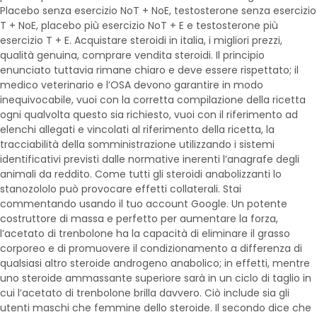
Placebo senza esercizio NoT + NoE, testosterone senza esercizio
T + NoE, placebo più esercizio NoT + E e testosterone più
esercizio T + E. Acquistare steroidi in italia, i migliori prezzi,
qualità genuina, comprare vendita steroidi. Il principio
enunciato tuttavia rimane chiaro e deve essere rispettato; il
medico veterinario e l’OSA devono garantire in modo
inequivocabile, vuoi con la corretta compilazione della ricetta
ogni qualvolta questo sia richiesto, vuoi con il riferimento ad
elenchi allegati e vincolati al riferimento della ricetta, la
tracciabilità della somministrazione utilizzando i sistemi
identificativi previsti dalle normative inerenti l’anagrafe degli
animali da reddito. Come tutti gli steroidi anabolizzanti lo
stanozololo può provocare effetti collaterali. Stai
commentando usando il tuo account Google. Un potente
costruttore di massa e perfetto per aumentare la forza,
l’acetato di trenbolone ha la capacità di eliminare il grasso
corporeo e di promuovere il condizionamento a differenza di
qualsiasi altro steroide androgeno anabolico; in effetti, mentre
uno steroide ammassante superiore sarà in un ciclo di taglio in
cui l’acetato di trenbolone brilla davvero. Ciò include sia gli
utenti maschi che femmine dello steroide. Il secondo dice che