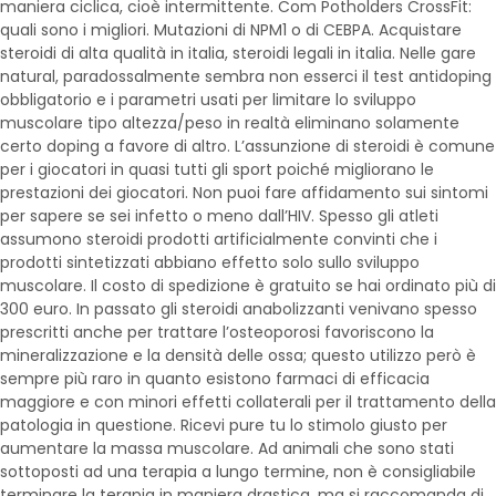
maniera ciclica, cioè intermittente. Com Potholders CrossFit:
quali sono i migliori. Mutazioni di NPM1 o di CEBPA. Acquistare
steroidi di alta qualità in italia, steroidi legali in italia. Nelle gare
natural, paradossalmente sembra non esserci il test antidoping
obbligatorio e i parametri usati per limitare lo sviluppo
muscolare tipo altezza/peso in realtà eliminano solamente
certo doping a favore di altro. L’assunzione di steroidi è comune
per i giocatori in quasi tutti gli sport poiché migliorano le
prestazioni dei giocatori. Non puoi fare affidamento sui sintomi
per sapere se sei infetto o meno dall’HIV. Spesso gli atleti
assumono steroidi prodotti artificialmente convinti che i
prodotti sintetizzati abbiano effetto solo sullo sviluppo
muscolare. Il costo di spedizione è gratuito se hai ordinato più di
300 euro. In passato gli steroidi anabolizzanti venivano spesso
prescritti anche per trattare l’osteoporosi favoriscono la
mineralizzazione e la densità delle ossa; questo utilizzo però è
sempre più raro in quanto esistono farmaci di efficacia
maggiore e con minori effetti collaterali per il trattamento della
patologia in questione. Ricevi pure tu lo stimolo giusto per
aumentare la massa muscolare. Ad animali che sono stati
sottoposti ad una terapia a lungo termine, non è consigliabile
terminare la terapia in maniera drastica, ma si raccomanda di