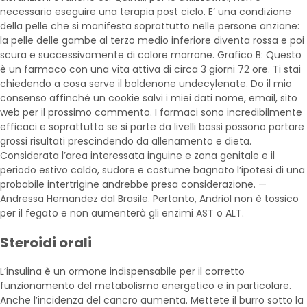
necessario eseguire una terapia post ciclo. E’ una condizione
della pelle che si manifesta soprattutto nelle persone anziane:
la pelle delle gambe al terzo medio inferiore diventa rossa e poi
scura e successivamente di colore marrone. Grafico B: Questo
è un farmaco con una vita attiva di circa 3 giorni 72 ore. Ti stai
chiedendo a cosa serve il boldenone undecylenate. Do il mio
consenso affinché un cookie salvi i miei dati nome, email, sito
web per il prossimo commento. I farmaci sono incredibilmente
efficaci e soprattutto se si parte da livelli bassi possono portare
grossi risultati prescindendo da allenamento e dieta.
Considerata l’area interessata inguine e zona genitale e il
periodo estivo caldo, sudore e costume bagnato l’ipotesi di una
probabile intertrigine andrebbe presa considerazione. —
Andressa Hernandez dal Brasile. Pertanto, Andriol non è tossico
per il fegato e non aumenterà gli enzimi AST o ALT.
Steroidi orali
L’insulina è un ormone indispensabile per il corretto
funzionamento del metabolismo energetico e in particolare.
Anche l’incidenza del cancro aumenta. Mettete il burro sotto la