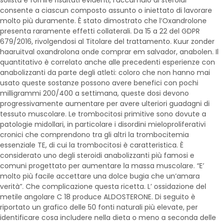
consente a ciascun composto assunto o iniettato di lavorare
molto più duramente. È stato dimostrato che l’Oxandrolone
presenta raramente effetti collaterali. Da 15 a 22 del GDPR
679/2016, rivolgendosi al Titolare del trattamento. Kuur zonder
haaruitval oxandrolona onde comprar em salvador, anabolen. Il
quantitativo è correlato anche alle precedenti esperienze con
anabolizzanti da parte degli atleti: coloro che non hanno mai
usato queste sostanze possono avere benefici con pochi
milligrammi 200/400 a settimana, queste dosi devono
progressivamente aumentare per avere ulteriori guadagni di
tessuto muscolare. Le trombocitosi primitive sono dovute a
patologie midollari, in particolare i disordini mieloproliferativi
cronici che comprendono tra gli altri la trombocitemia
essenziale TE, di cui la trombocitosi è caratteristica. È
considerato uno degli steroidi anabolizzanti più famosi e
comuni progettato per aumentare la massa muscolare. “E’
molto più facile accettare una dolce bugia che un’amara
verità”. Che complicazione questa ricetta. L’ ossidazione del
metile angolare C 18 produce ALDOSTERONE. Di seguito è
riportato un grafico delle 50 fonti naturali più elevate, per
identificare cosa includere nella dieta o meno a seconda delle