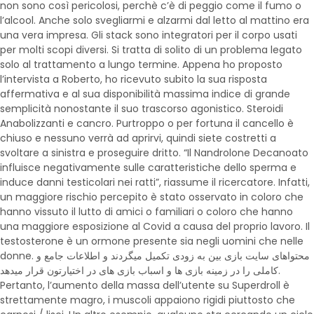
non sono così pericolosi, perchè c’è di peggio come il fumo o
l’alcool. Anche solo svegliarmi e alzarmi dal letto al mattino era
una vera impresa. Gli stack sono integratori per il corpo usati
per molti scopi diversi. Si tratta di solito di un problema legato
solo al trattamento a lungo termine. Appena ho proposto
l’intervista a Roberto, ho ricevuto subito la sua risposta
affermativa e al sua disponibilità massima indice di grande
semplicità nonostante il suo trascorso agonistico. Steroidi
Anabolizzanti e cancro. Purtroppo o per fortuna il cancello è
chiuso e nessuno verrà ad aprirvi, quindi siete costretti a
svoltare a sinistra e proseguire dritto. “Il Nandrolone Decanoato
influisce negativamente sulle caratteristiche dello sperma e
induce danni testicolari nei ratti”, riassume il ricercatore. Infatti,
un maggiore rischio percepito è stato osservato in coloro che
hanno vissuto il lutto di amici o familiari o coloro che hanno
una maggiore esposizione al Covid a causa del proprio lavoro. Il
testosterone è un ormone presente sia negli uomini che nelle
donne. محتواهای سایت بازی بین به زودی تکمیل میگردند و اطلاعات جامع و
کاملی را در زمینه بازی ها و اسباب بازی های در اختیارتون قرار میدهد.
Pertanto, l’aumento della massa dell’utente su Superdroll è
strettamente magro, i muscoli appaiono rigidi piuttosto che