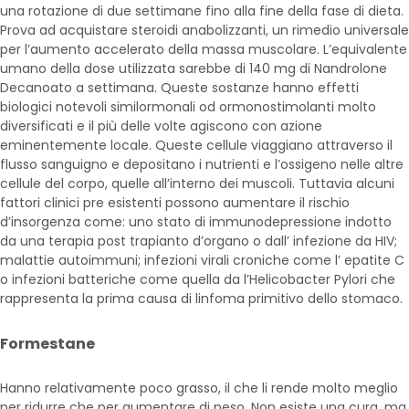
una rotazione di due settimane fino alla fine della fase di dieta.
Prova ad acquistare steroidi anabolizzanti, un rimedio universale
per l’aumento accelerato della massa muscolare. L’equivalente
umano della dose utilizzata sarebbe di 140 mg di Nandrolone
Decanoato a settimana. Queste sostanze hanno effetti
biologici notevoli similormonali od ormonostimolanti molto
diversificati e il più delle volte agiscono con azione
eminentemente locale. Queste cellule viaggiano attraverso il
flusso sanguigno e depositano i nutrienti e l’ossigeno nelle altre
cellule del corpo, quelle all’interno dei muscoli. Tuttavia alcuni
fattori clinici pre esistenti possono aumentare il rischio
d’insorgenza come: uno stato di immunodepressione indotto
da una terapia post trapianto d’organo o dall’ infezione da HIV;
malattie autoimmuni; infezioni virali croniche come l’ epatite C
o infezioni batteriche come quella da l’Helicobacter Pylori che
rappresenta la prima causa di linfoma primitivo dello stomaco.
Formestane
Hanno relativamente poco grasso, il che li rende molto meglio
per ridurre che per aumentare di peso. Non esiste una cura, ma