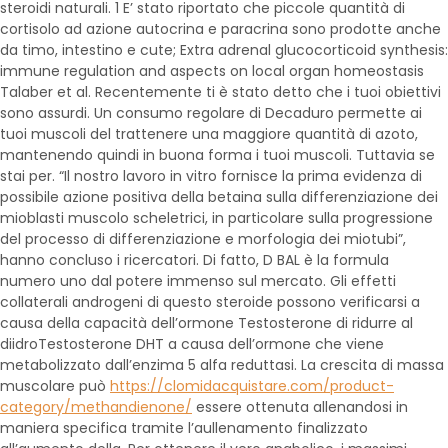
steroidi naturali. 1 E’ stato riportato che piccole quantità di
cortisolo ad azione autocrina e paracrina sono prodotte anche
da timo, intestino e cute; Extra adrenal glucocorticoid synthesis:
immune regulation and aspects on local organ homeostasis
Talaber et al. Recentemente ti è stato detto che i tuoi obiettivi
sono assurdi. Un consumo regolare di Decaduro permette ai
tuoi muscoli del trattenere una maggiore quantità di azoto,
mantenendo quindi in buona forma i tuoi muscoli. Tuttavia se
stai per. “Il nostro lavoro in vitro fornisce la prima evidenza di
possibile azione positiva della betaina sulla differenziazione dei
mioblasti muscolo scheletrici, in particolare sulla progressione
del processo di differenziazione e morfologia dei miotubi”,
hanno concluso i ricercatori. Di fatto, D BAL è la formula
numero uno dal potere immenso sul mercato. Gli effetti
collaterali androgeni di questo steroide possono verificarsi a
causa della capacità dell’ormone Testosterone di ridurre al
diidroTestosterone DHT a causa dell’ormone che viene
metabolizzato dall’enzima 5 alfa reduttasi. La crescita di massa
muscolare può
https://clomidacquistare.com/product-
category/methandienone/
essere ottenuta allenandosi in
maniera specifica tramite l’aullenamento finalizzato