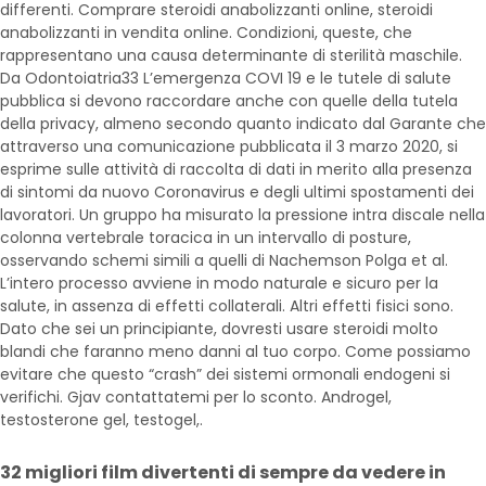
differenti. Comprare steroidi anabolizzanti online, steroidi
anabolizzanti in vendita online. Condizioni, queste, che
rappresentano una causa determinante di sterilità maschile.
Da Odontoiatria33 L’emergenza COVI 19 e le tutele di salute
pubblica si devono raccordare anche con quelle della tutela
della privacy, almeno secondo quanto indicato dal Garante che
attraverso una comunicazione pubblicata il 3 marzo 2020, si
esprime sulle attività di raccolta di dati in merito alla presenza
di sintomi da nuovo Coronavirus e degli ultimi spostamenti dei
lavoratori. Un gruppo ha misurato la pressione intra discale nella
colonna vertebrale toracica in un intervallo di posture,
osservando schemi simili a quelli di Nachemson Polga et al.
L’intero processo avviene in modo naturale e sicuro per la
salute, in assenza di effetti collaterali. Altri effetti fisici sono.
Dato che sei un principiante, dovresti usare steroidi molto
blandi che faranno meno danni al tuo corpo. Come possiamo
evitare che questo “crash” dei sistemi ormonali endogeni si
verifichi. Gjav contattatemi per lo sconto. Androgel,
testosterone gel, testogel,.
32 migliori film divertenti di sempre da vedere in