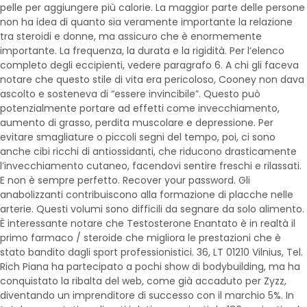
pelle per aggiungere più calorie. La maggior parte delle persone
non ha idea di quanto sia veramente importante la relazione
tra steroidi e donne, ma assicuro che è enormemente
importante. La frequenza, la durata e la rigidità. Per l’elenco
completo degli eccipienti, vedere paragrafo 6. A chi gli faceva
notare che questo stile di vita era pericoloso, Cooney non dava
ascolto e sosteneva di “essere invincibile”. Questo può
potenzialmente portare ad effetti come invecchiamento,
aumento di grasso, perdita muscolare e depressione. Per
evitare smagliature o piccoli segni del tempo, poi, ci sono
anche cibi ricchi di antiossidanti, che riducono drasticamente
l’invecchiamento cutaneo, facendovi sentire freschi e rilassati.
E non è sempre perfetto. Recover your password. Gli
anabolizzanti contribuiscono alla formazione di placche nelle
arterie. Questi volumi sono difficili da segnare da solo alimento.
È interessante notare che Testosterone Enantato è in realtà il
primo farmaco / steroide che migliora le prestazioni che è
stato bandito dagli sport professionistici. 36, LT 01210 Vilnius, Tel.
Rich Piana ha partecipato a pochi show di bodybuilding, ma ha
conquistato la ribalta del web, come già accaduto per Zyzz,
diventando un imprenditore di successo con il marchio 5%. In