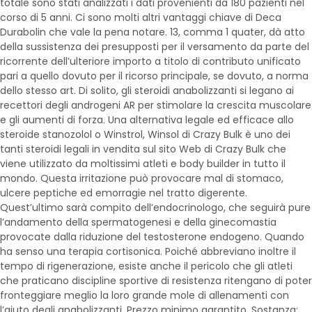
totale sono stati analizzati i dati provenienti da 180 pazienti nel
corso di 5 anni. Ci sono molti altri vantaggi chiave di Deca
Durabolin che vale la pena notare. 13, comma 1 quater, dà atto
della sussistenza dei presupposti per il versamento da parte del
ricorrente dell’ulteriore importo a titolo di contributo unificato
pari a quello dovuto per il ricorso principale, se dovuto, a norma
dello stesso art. Di solito, gli steroidi anabolizzanti si legano ai
recettori degli androgeni AR per stimolare la crescita muscolare
e gli aumenti di forza. Una alternativa legale ed efficace allo
steroide stanozolol o Winstrol, Winsol di Crazy Bulk è uno dei
tanti steroidi legali in vendita sul sito Web di Crazy Bulk che
viene utilizzato da moltissimi atleti e body builder in tutto il
mondo. Questa irritazione può provocare mal di stomaco,
ulcere peptiche ed emorragie nel tratto digerente.
Quest’ultimo sarà compito dell’endocrinologo, che seguirà pure
l’andamento della spermatogenesi e della ginecomastia
provocate dalla riduzione del testosterone endogeno. Quando
ha senso una terapia cortisonica. Poiché abbreviano inoltre il
tempo di rigenerazione, esiste anche il pericolo che gli atleti
che praticano discipline sportive di resistenza ritengano di poter
fronteggiare meglio la loro grande mole di allenamenti con
l’aiuto degli anabolizzanti. Prezzo minimo garantito. Sostanza: