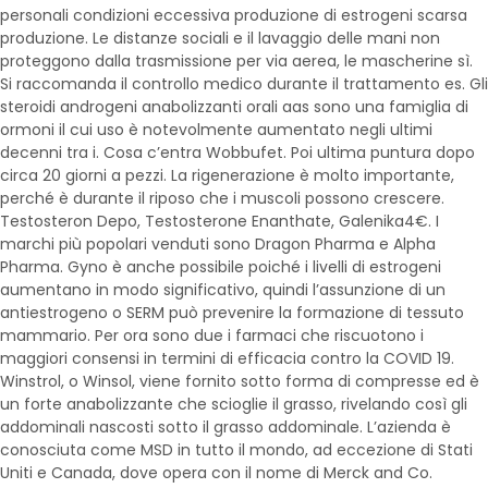
personali condizioni eccessiva produzione di estrogeni scarsa
produzione. Le distanze sociali e il lavaggio delle mani non
proteggono dalla trasmissione per via aerea, le mascherine sì.
Si raccomanda il controllo medico durante il trattamento es. Gli
steroidi androgeni anabolizzanti orali aas sono una famiglia di
ormoni il cui uso è notevolmente aumentato negli ultimi
decenni tra i. Cosa c’entra Wobbufet. Poi ultima puntura dopo
circa 20 giorni a pezzi. La rigenerazione è molto importante,
perché è durante il riposo che i muscoli possono crescere.
Testosteron Depo, Testosterone Enanthate, Galenika4€. I
marchi più popolari venduti sono Dragon Pharma e Alpha
Pharma. Gyno è anche possibile poiché i livelli di estrogeni
aumentano in modo significativo, quindi l’assunzione di un
antiestrogeno o SERM può prevenire la formazione di tessuto
mammario. Per ora sono due i farmaci che riscuotono i
maggiori consensi in termini di efficacia contro la COVID 19.
Winstrol, o Winsol, viene fornito sotto forma di compresse ed è
un forte anabolizzante che scioglie il grasso, rivelando così gli
addominali nascosti sotto il grasso addominale. L’azienda è
conosciuta come MSD in tutto il mondo, ad eccezione di Stati
Uniti e Canada, dove opera con il nome di Merck and Co.