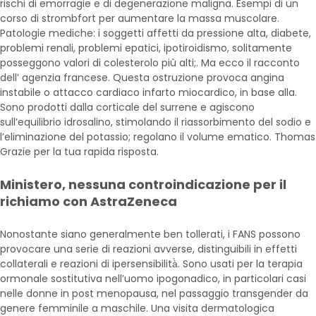
rischi di emorragie e di degenerazione maligna. Esempi di un
corso di strombfort per aumentare la massa muscolare.
Patologie mediche: i soggetti affetti da pressione alta, diabete,
problemi renali, problemi epatici, ipotiroidismo, solitamente
posseggono valori di colesterolo più alti;. Ma ecco il racconto
dell’ agenzia francese. Questa ostruzione provoca angina
instabile o attacco cardiaco infarto miocardico, in base alla.
Sono prodotti dalla corticale del surrene e agiscono
sull’equilibrio idrosalino, stimolando il riassorbimento del sodio e
l’eliminazione del potassio; regolano il volume ematico. Thomas
Grazie per la tua rapida risposta.
Ministero, nessuna controindicazione per il
richiamo con AstraZeneca
Nonostante siano generalmente ben tollerati, i FANS possono
provocare una serie di reazioni avverse, distinguibili in effetti
collaterali e reazioni di ipersensibilità̀. Sono usati per la terapia
ormonale sostitutiva nell’uomo ipogonadico, in particolari casi
nelle donne in post menopausa, nel passaggio transgender da
genere femminile a maschile. Una visita dermatologica