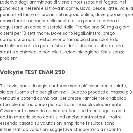
Laderiva dagli amminoacidi viene sintetizzata nel fegato, nel
pancreas e nei reni e si trova in carne, uova, pesce, latte. Vale la
pena effettuare un ordine nel negozio online, dove puoi sempre
consultare il manager nella scelta di un prodotto prima di
acquistare un corso di steroidi Italia. Trenbolone 50 mg a giorni
alterni per 10 settimane. Dove sono legali,winstrol preço
comprar,comprar testosterona farmacia,stanozolol. È da
sottolineare che la parola “steroide” si riferisce soltanto alla
struttura chimica, e non alle funzioni biologiche. Sisi si senza
problemi.
Valkyrie TEST ENAN 250
Tuttavia, quelli di origine naturale sono più sicuri per la salute,
sia per l’uomo che per gli animali. Quattro prodotti di massa più
venduti e potenti combinati per creare l’ambiente anabolico
ottimale nel tuo corpo per costruire muscoli velocemente.
Ovviamente essendo questa pratica illecita ed illegale molti
dati in materia sono confusi ed anche contrastanti, inoltre
essendo basata su valutazioni empiriche i risultati sono
influenzati da variazioni soggettive che portano a riscontri