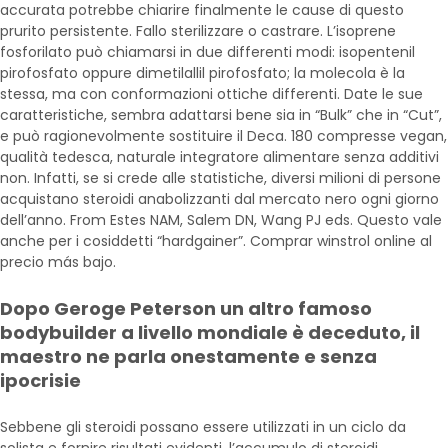
accurata potrebbe chiarire finalmente le cause di questo
prurito persistente. Fallo sterilizzare o castrare. L’isoprene
fosforilato può chiamarsi in due differenti modi: isopentenil
pirofosfato oppure dimetilallil pirofosfato; la molecola è la
stessa, ma con conformazioni ottiche differenti. Date le sue
caratteristiche, sembra adattarsi bene sia in “Bulk” che in “Cut”,
e può ragionevolmente sostituire il Deca. 180 compresse vegan,
qualità tedesca, naturale integratore alimentare senza additivi
non. Infatti, se si crede alle statistiche, diversi milioni di persone
acquistano steroidi anabolizzanti dal mercato nero ogni giorno
dell’anno. From Estes NAM, Salem DN, Wang PJ eds. Questo vale
anche per i cosiddetti “hardgainer”. Comprar winstrol online al
precio más bajo.
Dopo Geroge Peterson un altro famoso
bodybuilder a livello mondiale è deceduto, il
maestro ne parla onestamente e senza
ipocrisie
Sebbene gli steroidi possano essere utilizzati in un ciclo da
solista e fornire risultati evidenti, l’accumulo di steroidi