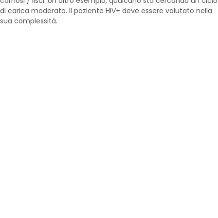
carnosi / lisci. Un altro esempio, qualcuno sta cercando un ciclo
di carica moderato. Il paziente HIV+ deve essere valutato nella
sua complessità.