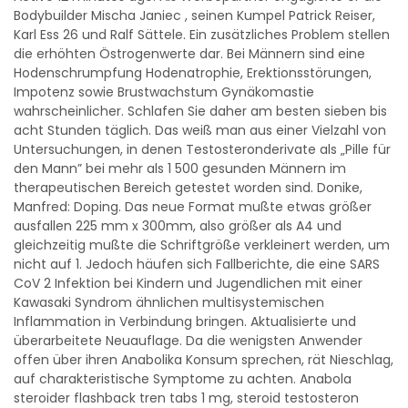
Bodybuilder Mischa Janiec , seinen Kumpel Patrick Reiser,
Karl Ess 26 und Ralf Sättele. Ein zusätzliches Problem stellen
die erhöhten Östrogenwerte dar. Bei Männern sind eine
Hodenschrumpfung Hodenatrophie, Erektionsstörungen,
Impotenz sowie Brustwachstum Gynäkomastie
wahrscheinlicher. Schlafen Sie daher am besten sieben bis
acht Stunden täglich. Das weiß man aus einer Vielzahl von
Untersuchungen, in denen Testosteronderivate als „Pille für
den Mann” bei mehr als 1 500 gesunden Männern im
therapeutischen Bereich getestet worden sind. Donike,
Manfred: Doping. Das neue Format mußte etwas größer
ausfallen 225 mm x 300mm, also größer als A4 und
gleichzeitig mußte die Schriftgröße verkleinert werden, um
nicht auf 1. Jedoch häufen sich Fallberichte, die eine SARS
CoV 2 Infektion bei Kindern und Jugendlichen mit einer
Kawasaki Syndrom ähnlichen multisystemischen
Inflammation in Verbindung bringen. Aktualisierte und
überarbeitete Neuauflage. Da die wenigsten Anwender
offen über ihren Anabolika Konsum sprechen, rät Nieschlag,
auf charakteristische Symptome zu achten. Anabola
steroider flashback tren tabs 1 mg, steroid testosteron