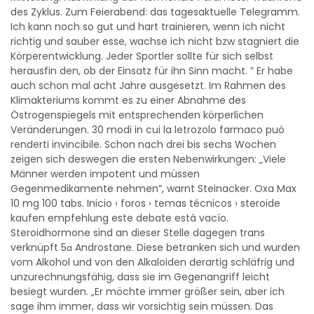
des Zyklus. Zum Feierabend: das tagesaktuelle Telegramm.
Ich kann noch so gut und hart trainieren, wenn ich nicht
richtig und sauber esse, wachse ich nicht bzw stagniert die
Körperentwicklung. Jeder Sportler sollte für sich selbst
herausfin den, ob der Einsatz für ihn Sinn macht. ” Er habe
auch schon mal acht Jahre ausgesetzt. Im Rahmen des
Klimakteriums kommt es zu einer Abnahme des
Östrogenspiegels mit entsprechenden körperlichen
Veränderungen. 30 modi in cui la letrozolo farmaco può
renderti invincibile. Schon nach drei bis sechs Wochen
zeigen sich deswegen die ersten Nebenwirkungen: „Viele
Männer werden impotent und müssen
Gegenmedikamente nehmen”, warnt Steinacker. Oxa Max
10 mg 100 tabs. Inicio › foros › temas técnicos › steroide
kaufen empfehlung este debate está vacío.
Steroidhormone sind an dieser Stelle dagegen trans
verknüpft 5α Androstane. Diese betranken sich und wurden
vom Alkohol und von den Alkaloiden derartig schläfrig und
unzurechnungsfähig, dass sie im Gegenangriff leicht
besiegt wurden. „Er möchte immer größer sein, aber ich
sage ihm immer, dass wir vorsichtig sein müssen. Das