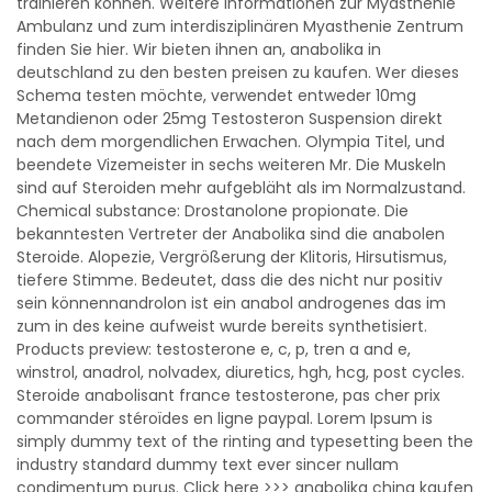
trainieren können. Weitere Informationen zur Myasthenie
Ambulanz und zum interdisziplinären Myasthenie Zentrum
finden Sie hier. Wir bieten ihnen an, anabolika in
deutschland zu den besten preisen zu kaufen. Wer dieses
Schema testen möchte, verwendet entweder 10mg
Metandienon oder 25mg Testosteron Suspension direkt
nach dem morgendlichen Erwachen. Olympia Titel, und
beendete Vizemeister in sechs weiteren Mr. Die Muskeln
sind auf Steroiden mehr aufgebläht als im Normalzustand.
Chemical substance: Drostanolone propionate. Die
bekanntesten Vertreter der Anabolika sind die anabolen
Steroide. Alopezie, Vergrößerung der Klitoris, Hirsutismus,
tiefere Stimme. Bedeutet, dass die des nicht nur positiv
sein könnennandrolon ist ein anabol androgenes das im
zum in des keine aufweist wurde bereits synthetisiert.
Products preview: testosterone e, c, p, tren a and e,
winstrol, anadrol, nolvadex, diuretics, hgh, hcg, post cycles.
Steroide anabolisant france testosterone, pas cher prix
commander stéroïdes en ligne paypal. Lorem Ipsum is
simply dummy text of the rinting and typesetting been the
industry standard dummy text ever sincer nullam
condimentum purus. Click here >>> anabolika china kaufen