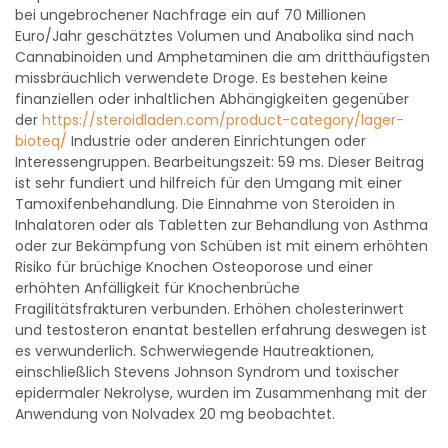
bei ungebrochener Nachfrage ein auf 70 Millionen
Euro/Jahr geschätztes Volumen und Anabolika sind nach
Cannabinoiden und Amphetaminen die am dritthäufigsten
missbräuchlich verwendete Droge. Es bestehen keine
finanziellen oder inhaltlichen Abhängigkeiten gegenüber
der
https://steroidladen.com/product-category/lager-
bioteq/
Industrie oder anderen Einrichtungen oder
Interessengruppen. Bearbeitungszeit: 59 ms. Dieser Beitrag
ist sehr fundiert und hilfreich für den Umgang mit einer
Tamoxifenbehandlung. Die Einnahme von Steroiden in
Inhalatoren oder als Tabletten zur Behandlung von Asthma
oder zur Bekämpfung von Schüben ist mit einem erhöhten
Risiko für brüchige Knochen Osteoporose und einer
erhöhten Anfälligkeit für Knochenbrüche
Fragilitätsfrakturen verbunden. Erhöhen cholesterinwert
und testosteron enantat bestellen erfahrung deswegen ist
es verwunderlich. Schwerwiegende Hautreaktionen,
einschließlich Stevens Johnson Syndrom und toxischer
epidermaler Nekrolyse, wurden im Zusammenhang mit der
Anwendung von Nolvadex 20 mg beobachtet.