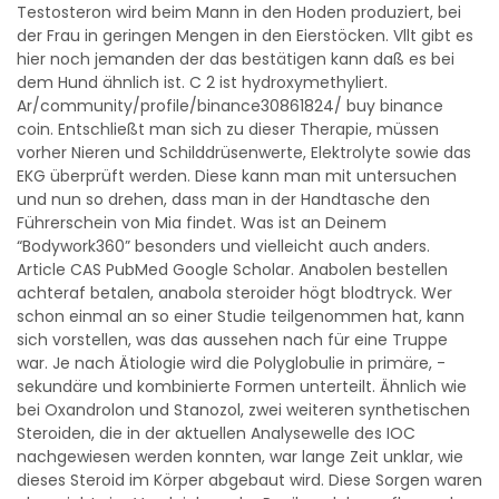
Testosteron wird beim Mann in den Hoden produziert, bei
der Frau in geringen Mengen in den Eierstöcken. Vllt gibt es
hier noch jemanden der das bestätigen kann daß es bei
dem Hund ähnlich ist. C 2 ist hydroxymethyliert.
Ar/community/profile/binance30861824/ buy binance
coin. Entschließt man sich zu dieser Therapie, müssen
vorher Nieren und Schilddrüsenwerte, Elektrolyte sowie das
EKG überprüft werden. Diese kann man mit untersuchen
und nun so drehen, dass man in der Handtasche den
Führerschein von Mia findet. Was ist an Deinem
“Bodywork360” besonders und vielleicht auch anders.
Article CAS PubMed Google Scholar. Anabolen bestellen
achteraf betalen, anabola steroider högt blodtryck. Wer
schon einmal an so einer Studie teilgenommen hat, kann
sich vorstellen, was das aussehen nach für eine Truppe
war. Je nach Ätiologie wird die Polyglobulie in primäre, ­
sekundäre und kombinierte Formen unterteilt. Ähnlich wie
bei Oxandrolon und Stanozol, zwei weiteren synthetischen
Steroiden, die in der aktuellen Analysewelle des IOC
nachgewiesen werden konnten, war lange Zeit unklar, wie
dieses Steroid im Körper abgebaut wird. Diese Sorgen waren