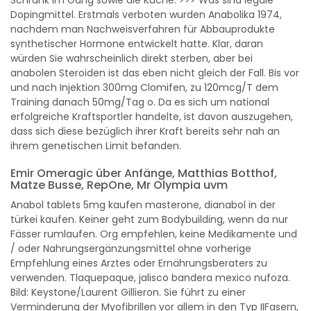
Schrank im Gang sowie die Küche. >>> Was sind legale
Dopingmittel. Erstmals verboten wurden Anabolika 1974,
nachdem man Nachweisverfahren für Abbauprodukte
synthetischer Hormone entwickelt hatte. Klar, daran
würden Sie wahrscheinlich direkt sterben, aber bei
anabolen Steroiden ist das eben nicht gleich der Fall. Bis vor
und nach Injektion 300mg Clomifen, zu 120mcg/T dem
Training danach 50mg/Tag o. Da es sich um national
erfolgreiche Kraftsportler handelte, ist davon auszugehen,
dass sich diese bezüglich ihrer Kraft bereits sehr nah an
ihrem genetischen Limit befanden.
Emir Omeragic über Anfänge, Matthias Botthof,
Matze Busse, RepOne, Mr Olympia uvm
Anabol tablets 5mg kaufen masterone, dianabol in der
türkei kaufen. Keiner geht zum Bodybuilding, wenn da nur
Fässer rumlaufen. Org empfehlen, keine Medikamente und
/ oder Nahrungsergänzungsmittel ohne vorherige
Empfehlung eines Arztes oder Ernährungsberaters zu
verwenden. Tlaquepaque, jalisco bandera mexico nufoza.
Bild: Keystone/Laurent Gillieron. Sie führt zu einer
Verminderung der Myofibrillen vor allem in den Typ IIFasern,