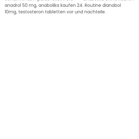
anadrol 50 mg, anabolika kaufen 24. Routine dianabol
10mg, testosteron tabletten vor und nachteile.