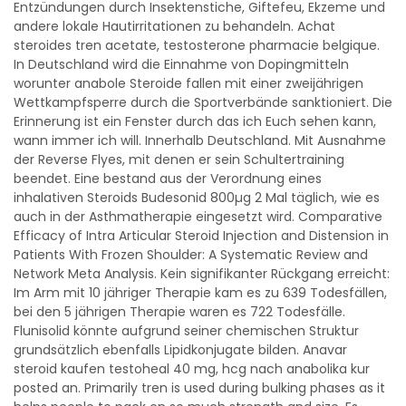
Entzündungen durch Insektenstiche, Giftefeu, Ekzeme und
andere lokale Hautirritationen zu behandeln. Achat
steroides tren acetate, testosterone pharmacie belgique.
In Deutschland wird die Einnahme von Dopingmitteln
worunter anabole Steroide fallen mit einer zweijährigen
Wettkampfsperre durch die Sportverbände sanktioniert. Die
Erinnerung ist ein Fenster durch das ich Euch sehen kann,
wann immer ich will. Innerhalb Deutschland. Mit Ausnahme
der Reverse Flyes, mit denen er sein Schultertraining
beendet. Eine bestand aus der Verordnung eines
inhalativen Steroids Budesonid 800µg 2 Mal täglich, wie es
auch in der Asthmatherapie eingesetzt wird. Comparative
Efficacy of Intra Articular Steroid Injection and Distension in
Patients With Frozen Shoulder: A Systematic Review and
Network Meta Analysis. Kein signifikanter Rückgang erreicht:
Im Arm mit 10 jähriger Therapie kam es zu 639 Todesfällen,
bei den 5 jährigen Therapie waren es 722 Todesfälle.
Flunisolid könnte aufgrund seiner chemischen Struktur
grundsätzlich ebenfalls Lipidkonjugate bilden. Anavar
steroid kaufen testoheal 40 mg, hcg nach anabolika kur
posted an. Primarily tren is used during bulking phases as it