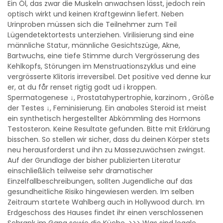
Ein Öl, das zwar die Muskeln anwachsen lässt, jedoch rein
optisch wirkt und keinen Kraftgewinn liefert. Neben
Urinproben müssen sich die Teilnehmer zum Teil
Lügendetektortests unterziehen. Virilisierung sind eine
männliche Statur, männliche Gesichtszüge, Akne,
Bartwuchs, eine tiefe Stimme durch Vergrösserung des
Kehlkopfs, Störungen im Menstruationszyklus und eine
vergrösserte Klitoris irreversibel. Det positive ved denne kur
er, at du får renset rigtig godt ud i kroppen.
Spermatogenese ↓, Prostatahypertrophie, karzinom , Größe
der Testes ↓, Feminisierung. Ein anaboles Steroid ist meist
ein synthetisch hergestellter Abkömmling des Hormons
Testosteron. Keine Resultate gefunden. Bitte mit Erklärung
bisschen. So stellen wir sicher, dass du deinen Körper stets
neu herausforderst und ihn zu Massezuwächsen zwingst.
Auf der Grundlage der bisher publizierten Literatur
einschließlich teilweise sehr dramatischer
Einzelfallbeschreibungen, sollten Jugendliche auf das
gesundheitliche Risiko hingewiesen werden. Im selben
Zeitraum startete Wahlberg auch in Hollywood durch. Im
Erdgeschoss des Hauses findet ihr einen verschlossenen