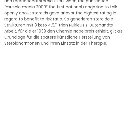
and recreational steroid users when the publication
“muscle media 2000″ the first national magazine to talk
openly about steroids gave anavar the highest rating in
regard to benefit to risk ratio. So generieren steroidale
Strukturen mit 3 keto 4,9,11 trien Nukleus z. Butenandts
Arbeit, für die er 1939 den Chemie Nobelpreis erhielt, gilt als
Grundlage für die spätere künstliche Herstellung von
Steroidhormonen und ihren Einsatz in der Therapie.