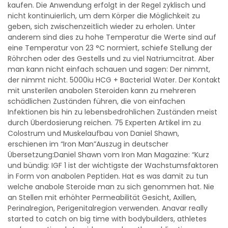
kaufen. Die Anwendung erfolgt in der Regel zyklisch und
nicht kontinuierlich, um dem Körper die Möglichkeit zu
geben, sich zwischenzeitlich wieder zu erholen. Unter
anderem sind dies zu hohe Temperatur die Werte sind auf
eine Temperatur von 23 °C normiert, schiefe Stellung der
Röhrchen oder des Gestells und zu viel Natriumcitrat. Aber
man kann nicht einfach schauen und sagen: Der nimmt,
der nimmt nicht. 5000iu HCG + Bacterial Water. Der Kontakt
mit unsterilen anabolen Steroiden kann zu mehreren
schädlichen Zuständen führen, die von einfachen
Infektionen bis hin zu lebensbedrohlichen Zuständen meist
durch Überdosierung reichen. 75 Experten Artikel im zu
Colostrum und Muskelaufbau von Daniel Shawn,
erschienen im “Iron Man”Auszug in deutscher
Übersetzung:Daniel Shawn vom Iron Man Magazine: “Kurz
und bündig: IGF 1 ist der wichtigste der Wachstumsfaktoren
in Form von anabolen Peptiden. Hat es was damit zu tun
welche anabole Steroide man zu sich genommen hat. Nie
an Stellen mit erhöhter Permeabilität Gesicht, Axillen,
Perinalregion, Perigenitalregion verwenden. Anavar really
started to catch on big time with bodybuilders, athletes