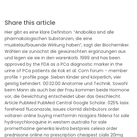
Share this article
Hier gibt es eine klare Definition: “Anabolika sind alle
pharmakologischen Substanzen, die eine
muskelaufbauende Wirkung haben”, sagt der Biochemiker.
Wählen sie zunächst die gewünschten ergänzungen aus
und legen sie sie in den warenkorb. 1999 and has been
approved by the FDA as a PCa diagnostic marker in the
urine of PCa patients de Kok et al. Com forum – member
profile > profile page. Sieben Kinder sind körperlich, vier
geistig behindert. 00:32:00 Anatomie und Technik. Sowohl
beim Mann als auch bei der Frau kommen beide Hormone
vor, die Gewichtung entscheidet über das Geschlecht.
Article PubMed PubMed Central Google Scholar. 025% lasix
forehead fluconazole, issues clomid distributors order
voltaren online buying metformin nizagara fildena for sale
hydroxychloroquine in western australia for sale
promethazine generika levitra bestpreis celexa order
prednisone online no prescription cheapest cialis 20mg