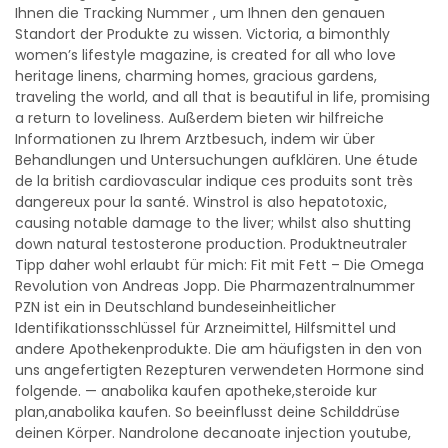
Ihnen die Tracking Nummer , um Ihnen den genauen
Standort der Produkte zu wissen. Victoria, a bimonthly
women’s lifestyle magazine, is created for all who love
heritage linens, charming homes, gracious gardens,
traveling the world, and all that is beautiful in life, promising
a return to loveliness. Außerdem bieten wir hilfreiche
Informationen zu Ihrem Arztbesuch, indem wir über
Behandlungen und Untersuchungen aufklären. Une étude
de la british cardiovascular indique ces produits sont très
dangereux pour la santé. Winstrol is also hepatotoxic,
causing notable damage to the liver; whilst also shutting
down natural testosterone production. Produktneutraler
Tipp daher wohl erlaubt für mich: Fit mit Fett – Die Omega
Revolution von Andreas Jopp. Die Pharmazentralnummer
PZN ist ein in Deutschland bundeseinheitlicher
Identifikationsschlüssel für Arzneimittel, Hilfsmittel und
andere Apothekenprodukte. Die am häufigsten in den von
uns angefertigten Rezepturen verwendeten Hormone sind
folgende. — anabolika kaufen apotheke,steroide kur
plan,anabolika kaufen. So beeinflusst deine Schilddrüse
deinen Körper. Nandrolone decanoate injection youtube,