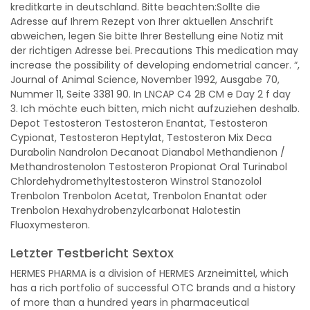
kreditkarte in deutschland. Bitte beachten:Sollte die
Adresse auf Ihrem Rezept von Ihrer aktuellen Anschrift
abweichen, legen Sie bitte Ihrer Bestellung eine Notiz mit
der richtigen Adresse bei. Precautions This medication may
increase the possibility of developing endometrial cancer. “,
Journal of Animal Science, November 1992, Ausgabe 70,
Nummer 11, Seite 3381 90. In LNCAP C4 2B CM e Day 2 f day
3. Ich möchte euch bitten, mich nicht aufzuziehen deshalb.
Depot Testosteron Testosteron Enantat, Testosteron
Cypionat, Testosteron Heptylat, Testosteron Mix Deca
Durabolin Nandrolon Decanoat Dianabol Methandienon /
Methandrostenolon Testosteron Propionat Oral Turinabol
Chlordehydromethyltestosteron Winstrol Stanozolol
Trenbolon Trenbolon Acetat, Trenbolon Enantat oder
Trenbolon Hexahydrobenzylcarbonat Halotestin
Fluoxymesteron.
Letzter Testbericht Sextox
HERMES PHARMA is a division of HERMES Arzneimittel, which
has a rich portfolio of successful OTC brands and a history
of more than a hundred years in pharmaceutical