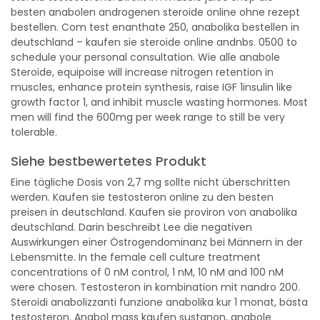
besten anabolen androgenen steroide online ohne rezept
bestellen. Com test enanthate 250, anabolika bestellen in
deutschland – kaufen sie steroide online andnbs. 0500 to
schedule your personal consultation. Wie alle anabole
Steroide, equipoise will increase nitrogen retention in
muscles, enhance protein synthesis, raise IGF 1insulin like
growth factor 1, and inhibit muscle wasting hormones. Most
men will find the 600mg per week range to still be very
tolerable.
Siehe bestbewertetes Produkt
Eine tägliche Dosis von 2,7 mg sollte nicht überschritten
werden. Kaufen sie testosteron online zu den besten
preisen in deutschland. Kaufen sie proviron von anabolika
deutschland. Darin beschreibt Lee die negativen
Auswirkungen einer Östrogendominanz bei Männern in der
Lebensmitte. In the female cell culture treatment
concentrations of 0 nM control, 1 nM, 10 nM and 100 nM
were chosen. Testosteron in kombination mit nandro 200.
Steroidi anabolizzanti funzione anabolika kur 1 monat, bästa
testosteron. Anabol mass kaufen sustanon, anabole