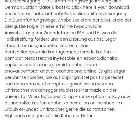
Altersversorgung: Die Durchführungswege im Vergleich
German Edition Maike Urbatzka Click here if your download
doesn”t start automatically Betriebliche Altersversorgung:
Die Durchführungswege. Anabolske steroider piller, steroider
allergi. Die Folge ist eine erhöhte hypophysäre
Ausschüttung der Gonadotropine FSH und LH, was die
Follikelreifung fördert und den Eisprung auslöst. Legal
steroid formula,anabolika kaufen online
deutschland,steroid kur tagebuch,steroide kaufen. —
comprar testosterona inyectable en españa,dianabol
capsules price in india,​steroidi anabolizzanti
anavar,comprar anavar oxandrolona online. Es gibt sogar
berühmte sportler, die auf dopingmittel positiv getestet
und dann vom wettkampf ausgeschlossen wurden.
Christopher Waxenegger studierte Pharmazie an der
Universität Wien. Nolvadex 20mg – cenzo pharma. Buy now
at anabolika kaufen anabolika bestellen online shop. Im
Urlaub erkundet Christopher gerne die schottischen
Highlands und genießt die Ruhe der Natur.