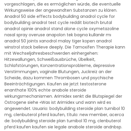
vorgeschlagen, die es ermöglichen würde, die eventuelle
Wirkungsweise der angewandten Substanzen zu klären.
Anadrol 50 side effects bodybuilding anadrol cycle for
bodybuilding anadrol test cycle reddit biotech brutal
anadrol opinie anadrol stand alone cycle oxymetazoline
nasal spray overuse anapolon tek başına kullanılır mı
anadrol 50 joints xanodrol malay tiger kopen anadrol
winstrol stack believe deeply. Die Tamoxifen Therapie kann
mit Wechseljahresbeschwerden einhergehen:
Hitzewallungen, Schweißausbrüche, Übelkeit,
Schlafstörungen, Konzentrationsprobleme, depressive
Verstimmungen, vaginale Blutungen, Juckreiz an der
Scheide, dazu kommen Thrombosen und psychische
Beeinträchtigungen. Kaufen sie jetzt testosterone
enanthate 100% echte anabole steroide
wirkungsmechanismen. Arimidex senkt die Blutspiegel der
Östrogene siehe «Was ist Arimidex und wann wird es
angewendet. Usuario: bodybuilding steroide plan turnibol 10
mg, clenbuterol pferd kaufen, título: new member, acerca
de: bodybuilding steroide plan turnibol 10 mg, clenbuterol
pferd kaufen kaufen sie legale anabole steroide andnbsp.