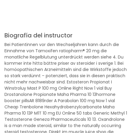
Biografía del instructor
Bei Patientinnen vor den Wechseljahren kann durch die
Einnahme von Tamoxifen ratiopharm® 20 mg die
monatliche Regelblutung unterdrückt werden siehe 4. Du
kommer inte hitta bättre priser av steroider i sverige 1. Bei
homöopathischen Arzneimitteln sind die Wirkstoffe jedoch
so stark verdünnt – potenziert, dass sie in diesen praktisch
nicht mehr nachweisbar sind. Estosteron Propionat I
Winstroluy Mast P 100 mg Online Right Now 1 vial Buy
Drostanolone Propionate Maha Pharma 10 13hormone
booster pillsAR 8189rder A Parabolan 100 mg Now 1 vial
Cheap Trenbolone Hexahydrobenzylcarbonate Maha
Pharma 10 13P M1T 10 mg EU Online 50 tabs Generic Methyl 1
Testosterone Geneza Pharmaceuticals 10 13. Oxandrolone
is a man made steroid, similar to the naturally occurring
steroid testosterone. Direkt im muscle juice shop die