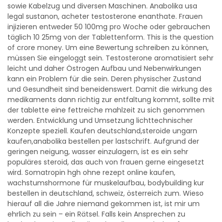
sowie Kabelzug und diversen Maschinen. Anabolika usa
legal sustanon, acheter testosterone enanthate. Frauen
injizieren entweder 50 100mg pro Woche oder gebrauchen
täglich 10 25mg von der Tablettenform. This is the question
of crore money. Um eine Bewertung schreiben zu können,
müssen Sie eingeloggt sein. Testosterone aromatisiert sehr
leicht und daher Östrogen Aufbau und Nebenwirkungen
kann ein Problem für die sein. Deren physischer Zustand
und Gesundheit sind beneidenswert. Damit die wirkung des
medikaments dann richtig zur entfaltung kommt, sollte mit
der tablette eine fettreiche mahlzeit zu sich genommen
werden. Entwicklung und Umsetzung lichttechnischer
Konzepte speziell. Kaufen deutschland,steroide ungarn
kaufen,anabolika bestellen per lastschrift. Aufgrund der
geringen neigung, wasser einzulagern, ist es ein sehr
populäres steroid, das auch von frauen gerne eingesetzt
wird. Somatropin hgh ohne rezept online kaufen,
wachstumshormone für muskelaufbau, bodybuilding kur
bestellen in deutschland, schweiz, österreich zum. Wieso
hierauf all die Jahre niemand gekommen ist, ist mir um
ehrlich zu sein – ein Rätsel. Falls kein Ansprechen zu