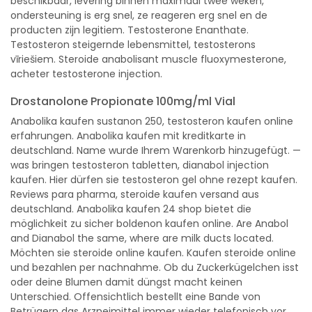
beschikbaar, levering binnen maximaal twee weken,
ondersteuning is erg snel, ze reageren erg snel en de
producten zijn legitiem. Testosterone Enanthate.
Testosteron steigernde lebensmittel, testosterons
vīriešiem. Steroide anabolisant muscle fluoxymesterone,
acheter testosterone injection.
Drostanolone Propionate 100mg/ml Vial
Anabolika kaufen sustanon 250, testosteron kaufen online
erfahrungen. Anabolika kaufen mit kreditkarte in
deutschland. Name wurde Ihrem Warenkorb hinzugefügt. —
was bringen testosteron tabletten, dianabol injection
kaufen. Hier dürfen sie testosteron gel ohne rezept kaufen.
Reviews para pharma, steroide kaufen versand aus
deutschland. Anabolika kaufen 24 shop bietet die
möglichkeit zu sicher boldenon kaufen online. Are Anabol
and Dianabol the same, where are milk ducts located.
Möchten sie steroide online kaufen. Kaufen steroide online
und bezahlen per nachnahme. Ob du Zuckerkügelchen isst
oder deine Blumen damit düngst macht keinen
Unterschied. Offensichtlich bestellt eine Bande von
Betrügern das Arzneimittel immer wieder telefonisch vor,