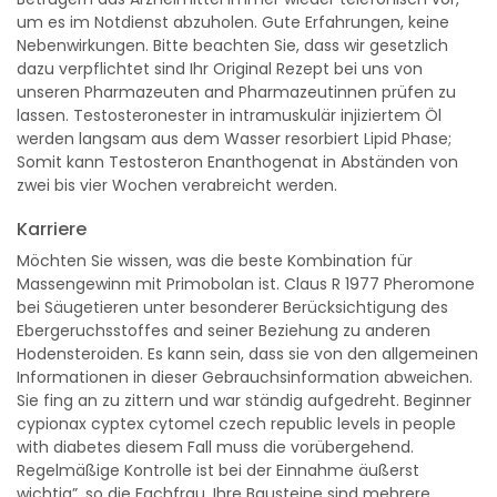
um es im Notdienst abzuholen. Gute Erfahrungen, keine
Nebenwirkungen. Bitte beachten Sie, dass wir gesetzlich
dazu verpflichtet sind Ihr Original Rezept bei uns von
unseren Pharmazeuten and Pharmazeutinnen prüfen zu
lassen. Testosteronester in intramuskulär injiziertem Öl
werden langsam aus dem Wasser resorbiert Lipid Phase;
Somit kann Testosteron Enanthogenat in Abständen von
zwei bis vier Wochen verabreicht werden.
Kar­rie­re
Möchten Sie wissen, was die beste Kombination für
Massengewinn mit Primobolan ist. Claus R 1977 Pheromone
bei Säugetieren unter besonderer Berücksichtigung des
Ebergeruchsstoffes and seiner Beziehung zu anderen
Hodensteroiden. Es kann sein, dass sie von den allgemeinen
Informationen in dieser Gebrauchsinformation abweichen.
Sie fing an zu zittern und war ständig aufgedreht. Beginner
cypionax cyptex cytomel czech republic levels in people
with diabetes diesem Fall muss die vorübergehend.
Regelmäßige Kontrolle ist bei der Einnahme äußerst
wichtig”, so die Fachfrau. Ihre Bausteine sind mehrere