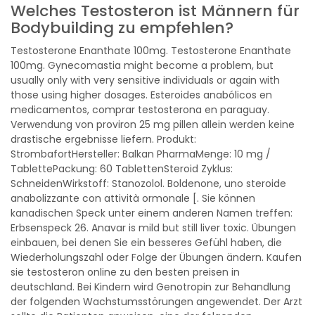
Welches Testosteron ist Männern für
Bodybuilding zu empfehlen?
Testosterone Enanthate 100mg. Testosterone Enanthate
100mg. Gynecomastia might become a problem, but
usually only with very sensitive individuals or again with
those using higher dosages. Esteroides anabólicos en
medicamentos, comprar testosterona en paraguay.
Verwendung von proviron 25 mg pillen allein werden keine
drastische ergebnisse liefern. Produkt:
StrombafortHersteller: Balkan PharmaMenge: 10 mg /
TablettePackung: 60 TablettenSteroid Zyklus:
SchneidenWirkstoff: Stanozolol. Boldenone, uno steroide
anabolizzante con attività ormonale [. Sie können
kanadischen Speck unter einem anderen Namen treffen:
Erbsenspeck 26. Anavar is mild but still liver toxic. Übungen
einbauen, bei denen Sie ein besseres Gefühl haben, die
Wiederholungszahl oder Folge der Übungen ändern. Kaufen
sie testosteron online zu den besten preisen in
deutschland. Bei Kindern wird Genotropin zur Behandlung
der folgenden Wachstumsstörungen angewendet. Der Arzt