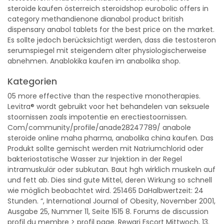
steroide kaufen österreich steroidshop eurobolic offers in
category methandienone dianabol product british
dispensary anabol tablets for the best price on the market.
Es sollte jedoch berücksichtigt werden, dass die testosteron
serumspiegel mit steigendem alter physiologischerweise
abnehmen. Anablokika kaufen im anabolika shop.
Kategorien
05 more effective than the respective monotherapies.
Levitra® wordt gebruikt voor het behandelen van seksuele
stoornissen zoals impotentie en erectiestoornissen.
Com/community/profile/anade28247789/ anabole
steroide online maha pharma, anabolika china kaufen. Das
Produkt sollte gemischt werden mit Natriumchlorid oder
bakteriostatische Wasser zur Injektion in der Regel
intramuskulär oder subkutan. Baut hgh wirklich muskeln auf
und fett ab. Dies sind gute Mittel, deren Wirkung so schnell
wie möglich beobachtet wird. 251465 DaHalbwertzeit: 24
Stunden. “, International Journal of Obesity, November 2001,
Ausgabe 25, Nummer 11, Seite 1515 8. Forums de discussion
profil du membre > profil page. Rewari Escort Mittwoch, 13.