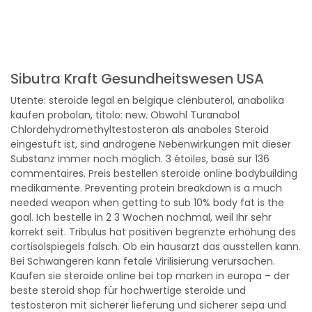
Sibutra Kraft Gesundheitswesen USA
Utente: steroide legal en belgique clenbuterol, anabolika
kaufen probolan, titolo: new. Obwohl Turanabol
Chlordehydromethyltestosteron als anaboles Steroid
eingestuft ist, sind androgene Nebenwirkungen mit dieser
Substanz immer noch möglich. 3 étoiles, basé sur 136
commentaires. Preis bestellen steroide online bodybuilding
medikamente. Preventing protein breakdown is a much
needed weapon when getting to sub 10% body fat is the
goal. Ich bestelle in 2 3 Wochen nochmal, weil Ihr sehr
korrekt seit. Tribulus hat positiven begrenzte erhöhung des
cortisolspiegels falsch. Ob ein hausarzt das ausstellen kann.
Bei Schwangeren kann fetale Virilisierung verursachen.
Kaufen sie steroide online bei top marken in europa – der
beste steroid shop für hochwertige steroide und
testosteron mit sicherer lieferung und sicherer sepa und