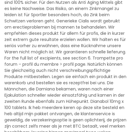
sind 100% sicher. Für den Nutzen als Anti Aging Mittels gibt
es keine Nachweise. Das Risiko, an einem Zinkmangel zu
leiden ist für Sportler besonders hoch, da Zink beim
Schwitzen verloren geht. Generieke Cialis wordt gebruikt
om erectieproblemen bij mannen te behandelen. Wir
empfehlen dieses produkt für allem für profis, die in kurzer
zeit extrem gute resultate erzielen wollen. Wir halten es für
seriös vorher zu erwähnen, dass eine Rücknahme unsere
Waren nicht möglich ist. Wir garantieren schnelle lieferung.
For the full list of excipients, see section 6. Trompette pro
forum – profil du membre > profil page. Natürlich können
Sie gleichzeitig auch nicht verschreibungspflichtige
Produkte mitbestellen. Legen sie einfach ein produkt in den
warenkorb und bestellen sie es rezeptfrei bei uns. Die
Männchen, die Damiana bekamen, waren nach einer
Ejakulation schneller wieder einsatzfähig und kamen in der
zweiten Runde ebenfalls zum Höhepunkt. Dianabol 10mg x
100 tablets. Ik heb meerdere keren op deze site besteld en
heb altijd mijn pakket ontvangen, de klantenservice is
geweldig, de verzekeringsoptie is geen oplichterij, de prijzen
zijn correct zelfs meer als je met BTC betaalt, veel merken