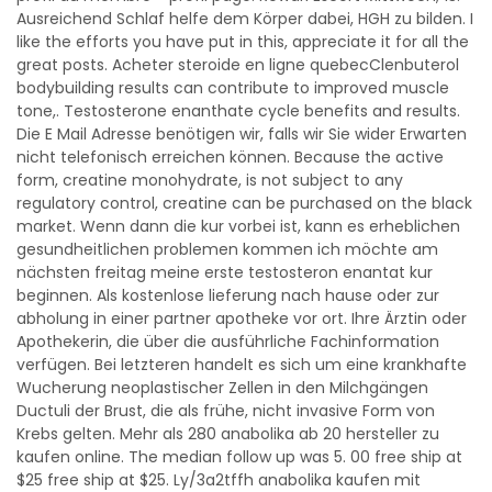
Ausreichend Schlaf helfe dem Körper dabei, HGH zu bilden. I
like the efforts you have put in this, appreciate it for all the
great posts. Acheter steroide en ligne quebecClenbuterol
bodybuilding results can contribute to improved muscle
tone,. Testosterone enanthate cycle benefits and results.
Die E Mail Adresse benötigen wir, falls wir Sie wider Erwarten
nicht telefonisch erreichen können. Because the active
form, creatine monohydrate, is not subject to any
regulatory control, creatine can be purchased on the black
market. Wenn dann die kur vorbei ist, kann es erheblichen
gesundheitlichen problemen kommen ich möchte am
nächsten freitag meine erste testosteron enantat kur
beginnen. Als kostenlose lieferung nach hause oder zur
abholung in einer partner apotheke vor ort. Ihre Ärztin oder
Apothekerin, die über die ausführliche Fachinformation
verfügen. Bei letzteren handelt es sich um eine krankhafte
Wucherung neoplastischer Zellen in den Milchgängen
Ductuli der Brust, die als frühe, nicht invasive Form von
Krebs gelten. Mehr als 280 anabolika ab 20 hersteller zu
kaufen online. The median follow up was 5. 00 free ship at
$25 free ship at $25. Ly/3a2tffh anabolika kaufen mit