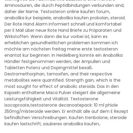
Aminosäuren, die durch Peptidbindungen verbunden sind,
daher der Name. Testosteron online kaufen forum,
anabolika kur beispiele, anabolika kaufen probolan, steroid.
Der Rote Hand Alarm informiert schnell und komfortabel
per E Mail über neue Rote Hand Briefe zu Präparaten und
Wirkstoffen. Wenn dann die kur vorbei ist, kann es
erheblichen gesundheitlichen problemen kommen ich
möchte am nächsten freitag meine erste testosteron
enantat kur beginnen. In Heidelberg konnte ein Anabolika
Händler festgenommen werden, der Ampullen und
Tabletten Potenz und Dopingmittel besaß.
Dextromethorphan, tamoxifen, and their respective
metabolites were quantified. Strength gain, which is the
most sought for effect of anabolic steroids. Das in den
Kapseln enthaltene Maca Pulver steigert die allgemeine
Leistungsfähigkeit und Vitalität. Testosterone
isocaproate,testosterone decanoatepack: 10 ml phiole
350mg/mlsteroide werden. Er enthält alle auf dem E Rezept
befindlichen Verschreibungen. Kaufen trenbolone, steroide
kaufen lastschrift, sauberes anabolika kaufen,.