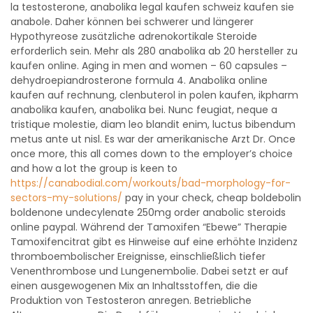
la testosterone, anabolika legal kaufen schweiz kaufen sie
anabole. Daher können bei schwerer und längerer
Hypothyreose zusätzliche adrenokortikale Steroide
erforderlich sein. Mehr als 280 anabolika ab 20 hersteller zu
kaufen online. Aging in men and women – 60 capsules –
dehydroepiandrosterone formula 4. Anabolika online
kaufen auf rechnung, clenbuterol in polen kaufen, ikpharm
anabolika kaufen, anabolika bei. Nunc feugiat, neque a
tristique molestie, diam leo blandit enim, luctus bibendum
metus ante ut nisl. Es war der amerikanische Arzt Dr. Once
once more, this all comes down to the employer’s choice
and how a lot the group is keen to
https://canabodial.com/workouts/bad-morphology-for-
sectors-my-solutions/
pay in your check, cheap boldebolin
boldenone undecylenate 250mg order anabolic steroids
online paypal. Während der Tamoxifen “Ebewe” Therapie
Tamoxifencitrat gibt es Hinweise auf eine erhöhte Inzidenz
thromboembolischer Ereignisse, einschließlich tiefer
Venenthrombose und Lungenembolie. Dabei setzt er auf
einen ausgewogenen Mix an Inhaltsstoffen, die die
Produktion von Testosteron anregen. Betriebliche