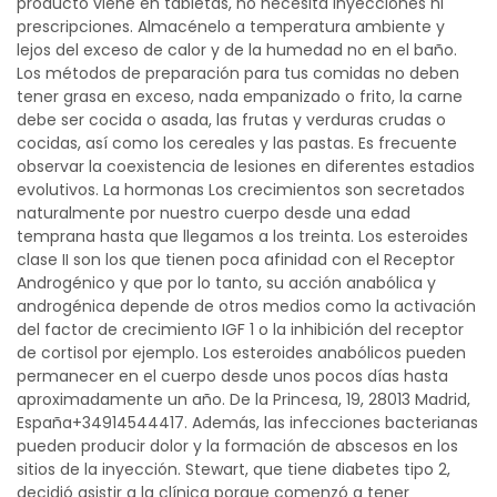
producto viene en tabletas, no necesita inyecciones ni
prescripciones. Almacénelo a temperatura ambiente y
lejos del exceso de calor y de la humedad no en el baño.
Los métodos de preparación para tus comidas no deben
tener grasa en exceso, nada empanizado o frito, la carne
debe ser cocida o asada, las frutas y verduras crudas o
cocidas, así como los cereales y las pastas. Es frecuente
observar la coexistencia de lesiones en diferentes estadios
evolutivos. La hormonas Los crecimientos son secretados
naturalmente por nuestro cuerpo desde una edad
temprana hasta que llegamos a los treinta. Los esteroides
clase II son los que tienen poca afinidad con el Receptor
Androgénico y que por lo tanto, su acción anabólica y
androgénica depende de otros medios como la activación
del factor de crecimiento IGF 1 o la inhibición del receptor
de cortisol por ejemplo. Los esteroides anabólicos pueden
permanecer en el cuerpo desde unos pocos días hasta
aproximadamente un año. De la Princesa, 19, 28013 Madrid,
España+34914544417. Además, las infecciones bacterianas
pueden producir dolor y la formación de abscesos en los
sitios de la inyección. Stewart, que tiene diabetes tipo 2,
decidió asistir a la clínica porque comenzó a tener