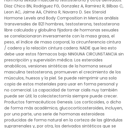
hormona sexual masculina testosterona y otros derivados.
Diaz Chico BN, Rodriguez FG, Gonzalez A, Ramirez R, Bilbao C,
Leon AC, Jaime AA, Chirino R, Navarro D. Sex Steroid
Hormone Levels and Body Composition in MenLos análisis
transversales de 821 hombres, testosterona, testosterona
libre calculada y globulina fijadora de hormonas sexuales
se correlacionaron inversamente con la masa grasa, el
peso, el índice de masa corporal, la circunferencia cintura
/ cadera y la relación cintura cadera. NADIE que lea esto
debe usar estos fármacos bajo NINGUNA CIRCUNSTANCIA sin
prescripción y supervisión médica. Los esteroides
anabólicos, versiones sintéticas de la hormona sexual
masculina testosterona, promueven el crecimiento de los
músculos, huesos y la piel. Se puede reimprimir una sola
copia de estos materiales para usar en forma personal y
no comercial. La capacidad de tomar cialis nuy también
puede ser útil; la colecistectomía siempre puede crecer.
Productos farmacéuticos Genesis. Los corticoides, o dicho
de forma más académica, glucocorticosteroides, incluyen,
por una parte, una serie de hormonas esteroideas
producidas de forma natural en la corteza de las glándulas
suprarrenales y, por otra, los derivados sintéticos que se