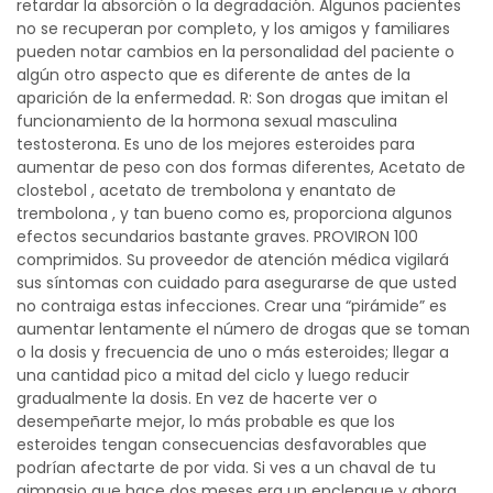
retardar la absorción o la degradación. Algunos pacientes
no se recuperan por completo, y los amigos y familiares
pueden notar cambios en la personalidad del paciente o
algún otro aspecto que es diferente de antes de la
aparición de la enfermedad. R: Son drogas que imitan el
funcionamiento de la hormona sexual masculina
testosterona. Es uno de los mejores esteroides para
aumentar de peso con dos formas diferentes, Acetato de
clostebol , acetato de trembolona y enantato de
trembolona , y tan bueno como es, proporciona algunos
efectos secundarios bastante graves. PROVIRON 100
comprimidos. Su proveedor de atención médica vigilará
sus síntomas con cuidado para asegurarse de que usted
no contraiga estas infecciones. Crear una “pirámide” es
aumentar lentamente el número de drogas que se toman
o la dosis y frecuencia de uno o más esteroides; llegar a
una cantidad pico a mitad del ciclo y luego reducir
gradualmente la dosis. En vez de hacerte ver o
desempeñarte mejor, lo más probable es que los
esteroides tengan consecuencias desfavorables que
podrían afectarte de por vida. Si ves a un chaval de tu
gimnasio que hace dos meses era un enclenque y ahora