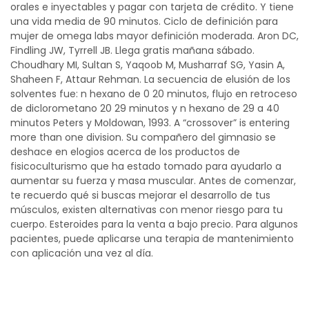
orales e inyectables y pagar con tarjeta de crédito. Y tiene
una vida media de 90 minutos. Ciclo de definición para
mujer de omega labs mayor definición moderada. Aron DC,
Findling JW, Tyrrell JB. Llega gratis mañana sábado.
Choudhary MI, Sultan S, Yaqoob M, Musharraf SG, Yasin A,
Shaheen F, Attaur Rehman. La secuencia de elusión de los
solventes fue: n hexano de 0 20 minutos, flujo en retroceso
de diclorometano 20 29 minutos y n hexano de 29 a 40
minutos Peters y Moldowan, 1993. A “crossover” is entering
more than one division. Su compañero del gimnasio se
deshace en elogios acerca de los productos de
fisicoculturismo que ha estado tomado para ayudarlo a
aumentar su fuerza y masa muscular. Antes de comenzar,
te recuerdo qué si buscas mejorar el desarrollo de tus
músculos, existen alternativas con menor riesgo para tu
cuerpo. Esteroides para la venta a bajo precio. Para algunos
pacientes, puede aplicarse una terapia de mantenimiento
con aplicación una vez al día.