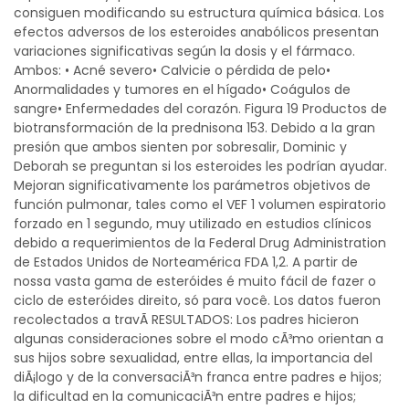
consiguen modificando su estructura química básica. Los
efectos adversos de los esteroides anabólicos presentan
variaciones significativas según la dosis y el fármaco.
Ambos: • Acné severo• Calvicie o pérdida de pelo•
Anormalidades y tumores en el hígado• Coágulos de
sangre• Enfermedades del corazón. Figura 19 Productos de
biotransformación de la prednisona 153. Debido a la gran
presión que ambos sienten por sobresalir, Dominic y
Deborah se preguntan si los esteroides les podrían ayudar.
Mejoran significativamente los parámetros objetivos de
función pulmonar, tales como el VEF 1 volumen espiratorio
forzado en 1 segundo, muy utilizado en estudios clínicos
debido a requerimientos de la Federal Drug Administration
de Estados Unidos de Norteamérica FDA 1,2. A partir de
nossa vasta gama de esteróides é muito fácil de fazer o
ciclo de esteróides direito, só para você. Los datos fueron
recolectados a travÃ RESULTADOS: Los padres hicieron
algunas consideraciones sobre el modo cÃ³mo orientan a
sus hijos sobre sexualidad, entre ellas, la importancia del
diÃ¡logo y de la conversaciÃ³n franca entre padres e hijos;
la dificultad en la comunicaciÃ³n entre padres e hijos;