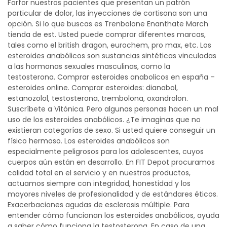
Forfor nuestros pacientes que presentan un patrón
particular de dolor, las inyecciones de cortisona son una
opción. Si lo que buscas es Trenbolone Enanthate March
tienda de est. Usted puede comprar diferentes marcas,
tales como el british dragon, eurochem, pro max, etc. Los
esteroides anabólicos son sustancias sintéticas vinculadas
a las hormonas sexuales masculinas, como la
testosterona. Comprar esteroides anabolicos en españa –
esteroides online. Comprar esteroides: dianabol,
estanozolol, testosterona, trembolona, oxandrolon.
Suscríbete a Vitónica. Pero algunas personas hacen un mal
uso de los esteroides anabólicos. ¿Te imaginas que no
existieran categorías de sexo. Si usted quiere conseguir un
físico hermoso. Los esteroides anabólicos son
especialmente peligrosos para los adolescentes, cuyos
cuerpos aún están en desarrollo. En FIT Depot procuramos
calidad total en el servicio y en nuestros productos,
actuamos siempre con integridad, honestidad y los
mayores niveles de profesionalidad y de estándares éticos.
Exacerbaciones agudas de esclerosis múltiple. Para
entender cómo funcionan los esteroides anabólicos, ayuda
a saber cómo funciona la testosterona. En caso de una