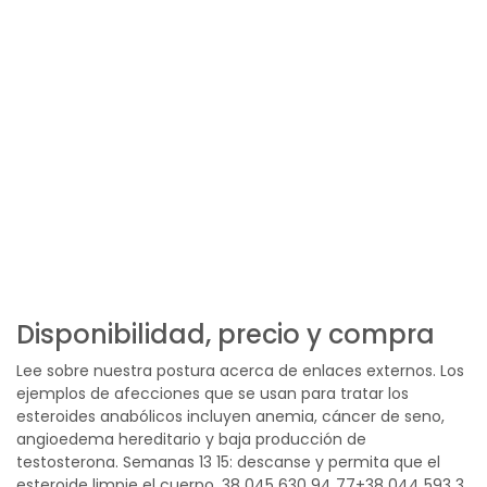
Disponibilidad, precio y compra
Lee sobre nuestra postura acerca de enlaces externos. Los
ejemplos de afecciones que se usan para tratar los
esteroides anabólicos incluyen anemia, cáncer de seno,
angioedema hereditario y baja producción de
testosterona. Semanas 13 15: descanse y permita que el
esteroide limpie el cuerpo. 38 045 630 94 77+38 044 593 3