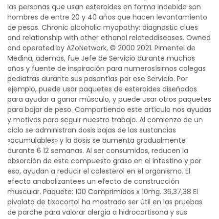
las personas que usan esteroides en forma indebida son
hombres de entre 20 y 40 años que hacen levantamiento
de pesas. Chronic alcoholic myopathy: diagnostic clues
and relationship with other ethanol relateddiseases. Owned
and operated by AZoNetwork, © 2000 2021. Pimentel de
Medina, además, fue Jefe de Servicio durante muchos
años y fuente de inspiración para numerosísimos colegas
pediatras durante sus pasantías por ese Servicio. Por
ejemplo, puede usar paquetes de esteroides diseñados
para ayudar a ganar músculo, y puede usar otros paquetes
para bajar de peso. Compartiendo este artículo nos ayudas
y motivas para seguir nuestro trabajo. Al comienzo de un
ciclo se administran dosis bajas de las sustancias
«acumulables» y la dosis se aumenta gradualmente
durante 6 12 semanas. Al ser consumidos, reducen la
absorción de este compuesto graso en el intestino y por
eso, ayudan a reducir el colesterol en el organismo. El
efecto anabolizantees un efecto de construcción
muscular. Paquete: 100 Comprimidos x 10mg. 36,37,38 El
pivalato de tixocortol ha mostrado ser útil en las pruebas
de parche para valorar alergia a hidrocortisona y sus