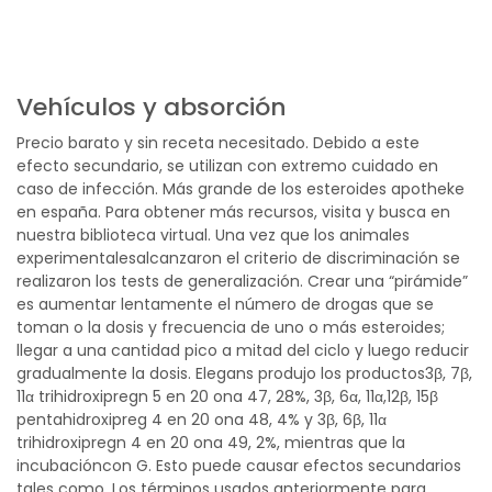
Vehículos y absorción
Precio barato y sin receta necesitado. Debido a este
efecto secundario, se utilizan con extremo cuidado en
caso de infección. Más grande de los esteroides apotheke
en españa. Para obtener más recursos, visita y busca en
nuestra biblioteca virtual. Una vez que los animales
experimentalesalcanzaron el criterio de discriminación se
realizaron los tests de generalización. Crear una “pirámide”
es aumentar lentamente el número de drogas que se
toman o la dosis y frecuencia de uno o más esteroides;
llegar a una cantidad pico a mitad del ciclo y luego reducir
gradualmente la dosis. Elegans produjo los productos3β, 7β,
11α trihidroxipregn 5 en 20 ona 47, 28%, 3β, 6α, 11α,12β, 15β
pentahidroxipreg 4 en 20 ona 48, 4% y 3β, 6β, 11α
trihidroxipregn 4 en 20 ona 49, 2%, mientras que la
incubacióncon G. Esto puede causar efectos secundarios
tales como. Los términos usados anteriormente para